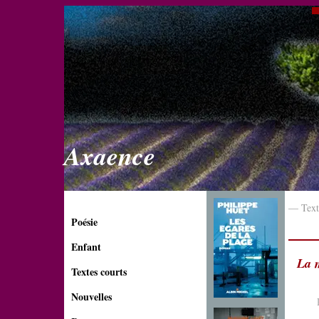
Axaence
— Text
Poésie
Enfant
La 
Textes courts
Nouvelles