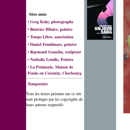
Sites amis
•
Greg Kehr, photographe
•
Béatrice Hilaire, peintre
•
Temps Libre, association
•
Daniel Fondimare, peintre
•
Raymond Gosselin, sculpteur
•
Nathalie Letulle, Peintre
•
La Péninsule, Maison de
Poésie en Cotentin, Cherbourg
Temporaire
Tous les textes présents sur ce site
sont protégés par les copyrights de
leurs auteurs respectifs