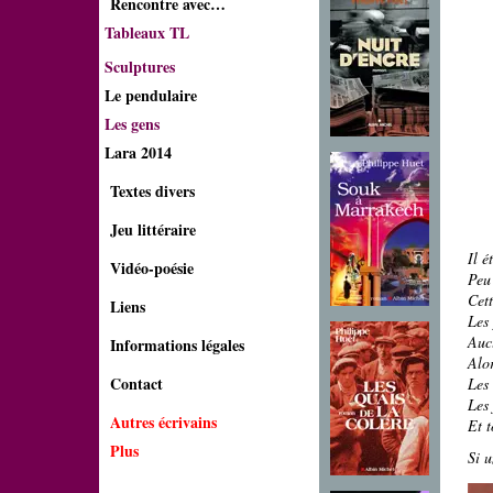
Rencontre avec…
Tableaux TL
Sculptures
Le pendulaire
Les gens
Lara 2014
Textes divers
Jeu littéraire
Il é
Vidéo-poésie
Peu 
Cett
Liens
Les 
Aucu
Informations légales
Alor
Contact
Les 
Les
Autres écrivains
Et t
Plus
Si u