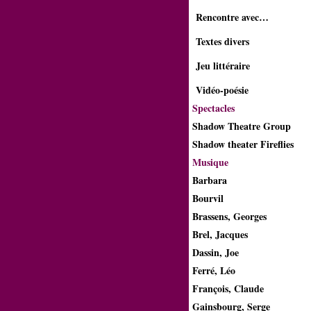
Rencontre avec…
Textes divers
Jeu littéraire
Vidéo-poésie
Spectacles
Shadow Theatre Group
Shadow theater Fireflies
Musique
Barbara
Bourvil
Brassens, Georges
Brel, Jacques
Dassin, Joe
Ferré, Léo
François, Claude
Gainsbourg, Serge